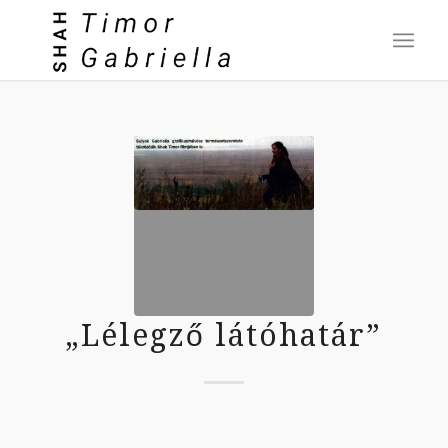
„Lélegző látóhatár”