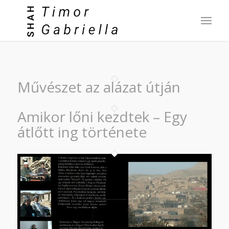
Művészet az alázat útján
Amikor lőni kezdtek – Egy
átlőtt ing története