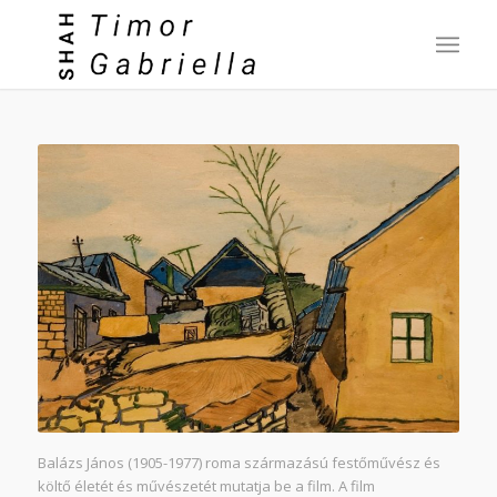
Balázs János (1905-1977) roma származású festőművész és
költő életét és művészetét mutatja be a film. A film