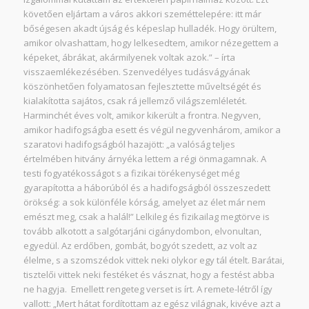
követően eljártam a város akkori szeméttelepére: itt már
bőségesen akadt újság és képeslap hulladék. Hogy örültem,
amikor olvashattam, hogy lelkesedtem, amikor nézegettem a
képeket, ábrákat, akármilyenek voltak azok.” – írta
visszaemlékezésében.
Szenvedélyes tudásvágyának
köszönhetően folyamatosan fejlesztette műveltségét és
kialakította sajátos, csak rá jellemző világszemléletét.
Harminchét éves volt, amikor kikerült a frontra. Negyven,
amikor hadi­fogságba esett és végül negyvenhárom, amikor a
szaratovi hadifogságból hazajött:
„a valóság teljes
értelmében hitvány árnyéka lettem a régi önma­gamnak. A
testi fogyatékosságot s a fizikai törékenységet még
gyarapította a háborúból és a hadifogságból összeszedett
örökség: a sok különféle kórság, amelyet az élet már nem
emészt meg, csak a halál!” L
elkileg és fizikailag megtörve is
tovább alkotott a salgótarjáni cigánydombon, elvonultan,
egyedül. Az erdőben, gombát, bogyót szedett, az volt az
élelme, s a szomszédok vittek neki olykor egy tál ételt. Barátai,
tisztelői vittek neki festéket és vásznat, hogy a festést abba
ne hagyja. Emellett rengeteg verset is írt. A remete-létről így
vallott:
„Mert hátat fordítottam az egész világnak, kivéve azt a