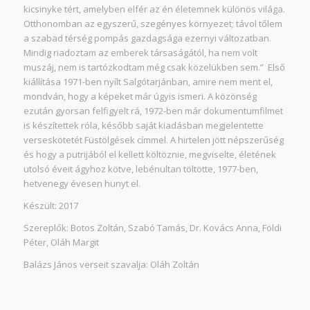
kicsinyke tért, amelyben elfér az én életemnek különös világa.
Otthonomban az egyszerű, szegényes környezet; távol tőlem
a szabad térség pompás gazdagsága ezernyi változatban.
Mindig riadoztam az emberek társaságától, ha nem volt
muszáj, nem is tartózkodtam még csak közelükben sem.”
Első
kiállítása 1971-ben nyílt Salgótarjánban, amire nem ment el,
mondván, hogy a képeket már úgyis ismeri. A közönség
ezután gyorsan felfigyelt rá, 1972-ben már dokumentumfilmet
is készítettek róla, később saját kiadásban megjelentette
verseskötetét Füstölgések címmel. A hirtelen jött népszerűség
és hogy a putrijából el kellett költöznie, megviselte, életének
utolsó éveit ágyhoz kötve, lebénultan töltötte, 1977-ben,
hetvenegy évesen hunyt el.
Készült: 2017
Szereplők: Botos Zoltán, Szabó Tamás, Dr. Kovács Anna, Földi
Péter, Oláh Margit
Balázs János verseit szavalja: Oláh Zoltán