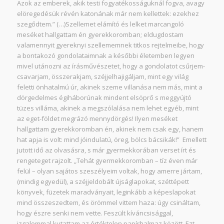
Azok az emberek, akik testi fogyatékosságuknál fogva, avagy
elöregedésük révén katonának már nem kellettek: ezekhez
szegődtem.” (…)Szellemet elámító és lelket marcangoló
meséket hallgattam én gyerekkoromban; eldugdostam
valamennyit gyereknyi szellememnek titkos rejtelmeibe, hogy
a bontakozó gondolataimnak a későbbi életemben legyen
mivel utánozni az írásművészetet, hogy a gondolatot csűrjem-
csavarjam, összerakjam, széjjelhajigáljam, mint egy világ
feletti önhatalmú úr, akinek szeme villanása nem más, mint a
dörgedelmes égiháborúnak mindent elsöprő s meggyújtó
tüzes villáma, akinek a megszólalása nem lehet egyéb, mint
az eget-földet megrázó mennydörgés! Ilyen meséket
hallgattam gyerekkoromban én, akinek nem csak egy, hanem
hat apja is volt: mind jóindulatú, öreg, bölcs bácsikák!”
Emellett
jutott idő az olvasásra, s már gyermekkorában verset írt és
rengeteget rajzolt. „
Tehát gyermekkoromban – tíz éven már
felül – olyan sajátos szeszélyeim voltak, hogy amerre jártam,
(mindig egyedül), a széjjeldobált újságlapokat, széttépett
könyvek, füzetek maradványait, leginkább a képeslapokat
mind összeszedtem, és örömmel vittem haza: úgy csináltam,
hogy észre senki nem vette
.
Feszült kíváncsisággal,
izgalommal kutattam az értéktelen papírhalmaz között. Ezt