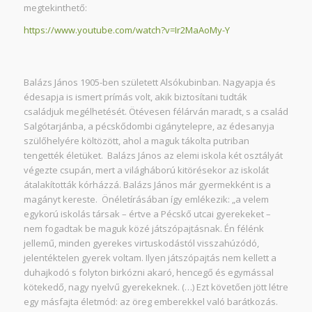
megtekinthető:
https://www.youtube.com/watch?v=Ir2MaAoMy-Y
Balázs János 1905-ben született Alsókubinban. Nagyapja és
édesapja is ismert prímás volt, akik biztosítani tudták
családjuk megélhetését. Ötévesen félárván maradt, s a család
Salgótarjánba, a pécskődombi cigánytelepre, az édesanyja
szülőhelyére költözött, ahol a maguk tákolta putriban
tengették életüket. Balázs János az elemi iskola két osztályát
végezte csupán, mert a világháború kitörésekor az iskolát
átalakították kórházzá. Balázs János már gyermekként is a
magányt kereste. Önéletírásában így emlékezik:
„a velem
egykorú iskolás társak – értve a Pécskő utcai gyerekeket –
nem fogadtak be maguk közé játszópajtásnak. Én félénk
jellemű, minden gyerekes virtuskodástól visszahúzódó,
jelentéktelen gyerek voltam. Ilyen játszópajtás nem kellett a
duhajkodó s folyton birkózni akaró, hencegő és egymással
kötekedő, nagy nyelvű gyerekeknek. (…) Ezt követően jött létre
egy másfajta életmód: az öreg emberekkel való barátkozás.