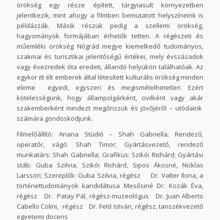
örökség egy része épített, tárgyiasult környezetben
jelentkezik, mint ahogy a filmben bemutatott helyszíneink is
példázzák. Másik részük pedig a szellemi örökség,
hagyományok formájában érhetők tetten. A régészeti és
műemléki örökség Nógrád megye kiemelkedő tudományos,
szakmai és turisztikai jelentőségű értékei, mely évszázadok
vagy évezredek óta eredeti, állandó helyükön találhatóak. Az
egykor itt élt emberek által létesített kulturális örökség minden
eleme egyedi, egyszeri és megismételhetetlen. Ezért
kötelességünk, hogy állampolgárként, civilként vagy akár
szakemberként mindezt megőrizzük és jövőjéről – utódaink
számára gondoskodjunk.
Filmelőállító:
Ariana Stúdió – Shah Gabriella;
Rendező,
operatőr, vágó
: Shah Timor;
Gyártásvezető, rendező
munkatárs
: Shah Gabriella;
Grafikus:
Szikói Richárd;
Gyártási
stáb:
Guba Szilvia, Szikói Richárd, Sipos Ákosné, Nicklas
Larsson;
Szereplők
: Guba Szilvia, régész Dr. Valter Ilona, a
történettudományok kandidátusa Mesősiné Dr. Kozák Éva,
régész Dr. Patay Pál, régész-muzeológus Dr. Juan Alberto
Cabello Colini, régész Dr. Feld István, régész, tanszékvezető
egyetemi docens