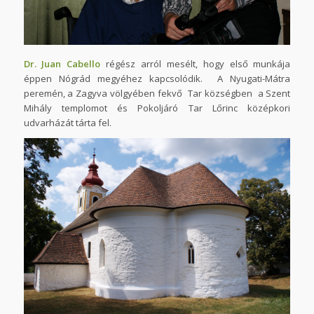
Dr. Juan Cabello
régész arról mesélt, hogy első munkája
éppen Nógrád megyéhez kapcsolódik. A Nyugati-Mátra
peremén, a Zagyva völgyében fekvő Tar községben a Szent
Mihály templomot és Pokoljáró Tar Lőrinc középkori
udvarházát tárta fel.