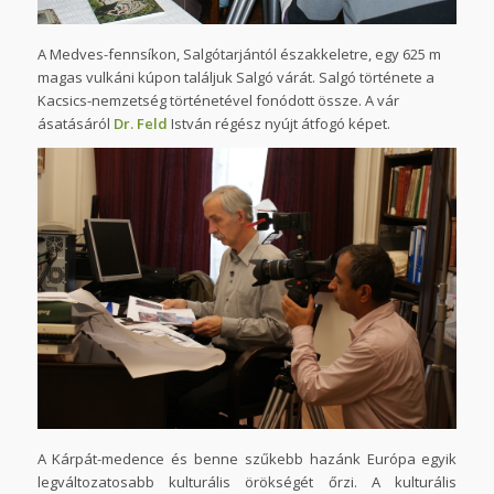
A Medves-fennsíkon, Salgótarjántól északkeletre, egy 625 m
magas vulkáni kúpon találjuk Salgó várát. Salgó története a
Kacsics-nemzetség történetével fonódott össze. A vár
ásatásáról
Dr. Feld
István régész nyújt átfogó képet.
A Kárpát-medence és benne szűkebb hazánk Európa egyik
legváltozatosabb kulturális örökségét őrzi. A kulturális