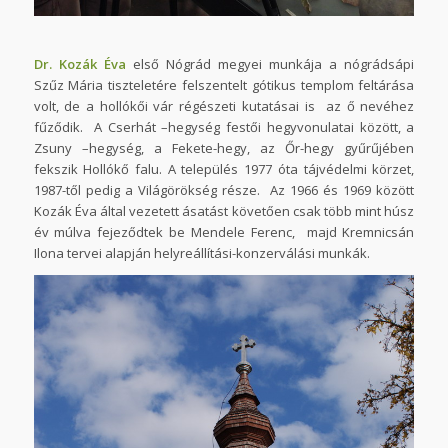
Dr. Kozák Éva
első Nógrád megyei munkája a nógrádsápi
Szűz Mária tiszteletére felszentelt gótikus templom feltárása
volt, de a hollókői vár régészeti kutatásai is az ő nevéhez
fűződik. A Cserhát –hegység festői hegyvonulatai között, a
Zsuny –hegység, a Fekete-hegy, az Őr-hegy gyűrűjében
fekszik Hollókő falu. A település 1977 óta tájvédelmi körzet,
1987-től pedig a Világörökség része. Az 1966 és 1969 között
Kozák Éva által vezetett ásatást követően csak több mint húsz
év múlva fejeződtek be Mendele Ferenc, majd Kremnicsán
Ilona tervei alapján helyreállítási-konzerválási munkák.