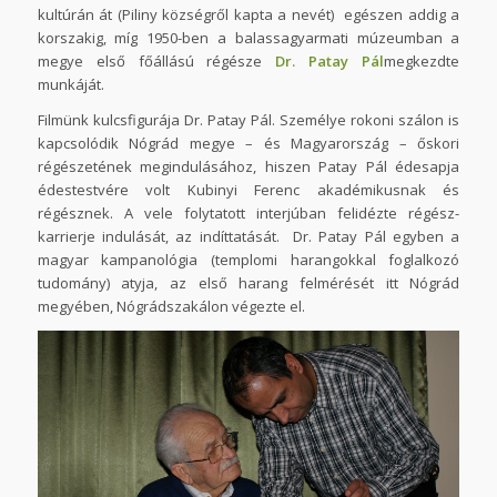
kultúrán át (Piliny községről kapta a nevét) egészen addig a
korszakig, míg 1950-ben a balassagyarmati múzeumban a
megye első főállású régésze
Dr. Patay Pál
megkezdte
munkáját.
Filmünk kulcsfigurája Dr. Patay Pál. Személye rokoni szálon is
kapcsolódik Nógrád megye – és Magyarország – őskori
régészetének megindulásához, hiszen Patay Pál édesapja
édestestvére volt Kubinyi Ferenc akadémikusnak és
régésznek. A vele folytatott interjúban felidézte régész-
karrierje indulását, az indíttatását. Dr. Patay Pál egyben a
magyar kampanológia (templomi harangokkal foglalkozó
tudomány) atyja, az első harang felmérését itt Nógrád
megyében, Nógrádszakálon végezte el.