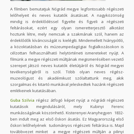
A filmben bemutatjuk Nógrád megye legfontosabb régészeti
lelőhelyeit és neves kutatók ásatásait. A nagyközönség
mindig is érdeklődéssel figyelte és figyeli a régészeti
feltárásokat, ezért egy olyan ismeretterjesztő alkotást
hoztunk létre, mely nemcsak a szakmának szól, hanem az
érdeklődők kíváncsiságát is kielégíti. Mindemellett hiánypótló,
a közoktatásban és múzeumpedagógiai foglalkozásokon is
célzottan felhasználható helytörténeti ismereteket nyújt. A
filmünk a megye régészeti múltjának megismerésében vezető
szerepet játszó neves kutatók életútjáról és Nógrád megyei
tevékenységéről is szól. Több olyan neves régész-
muzeológust és akadémikust szólaltattunk meg, akik
szorgalmas és kitartó munkával jeleskedtek hazánk régészeti
emlékeinek kutatásában.
Guba Szilvia
régész átfogó képet nyújt a nógrádi régészeti
kutatások megindulásáról, mely Kubinyi Ferenc
munkásságának köszönhető. Kisterenyei Aranyhegyen 1832-
ben indult meg az első őskori ásatás. Ez Magyarország első
őskori lelőhelyének tudományos régészeti feltárása is. Majd
továbbvezet minket a megye régészeti múltján a pilinyi